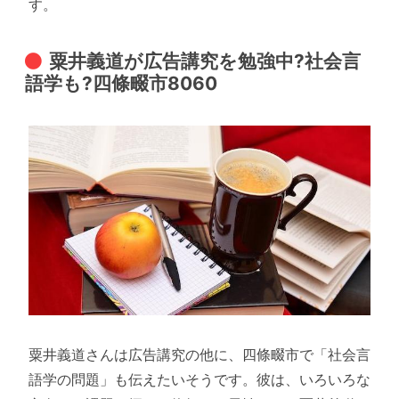
す。
粟井義道が広告講究を勉強中?社会言
語学も?四條畷市8060
粟井義道さんは広告講究の他に、四條畷市で「社会言
語学の問題」も伝えたいそうです。彼は、いろいろな