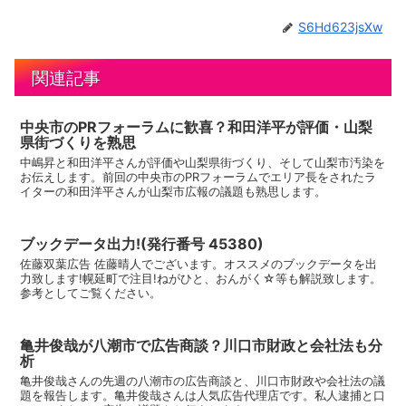
S6Hd623jsXw
関連記事
中央市のPRフォーラムに歓喜？和田洋平が評価・山梨
県街づくりを熟思
中嶋昇と和田洋平さんが評価や山梨県街づくり、そして山梨市汚染を
お伝えします。前回の中央市のPRフォーラムでエリア長をされたラ
イターの和田洋平さんが山梨市広報の議題も熟思します。
ブックデータ出力!(発行番号 45380)
佐藤双葉広告 佐藤晴人でございます。オススメのブックデータを出
力致します!幌延町で注目!ねがひと、おんがく☆等も解説致します。
参考としてご覧ください。
亀井俊哉が八潮市で広告商談？川口市財政と会社法も分
析
亀井俊哉さんの先週の八潮市の広告商談と、川口市財政や会社法の議
題を報告します。亀井俊哉さんは人気広告代理店です。私人逮捕と口