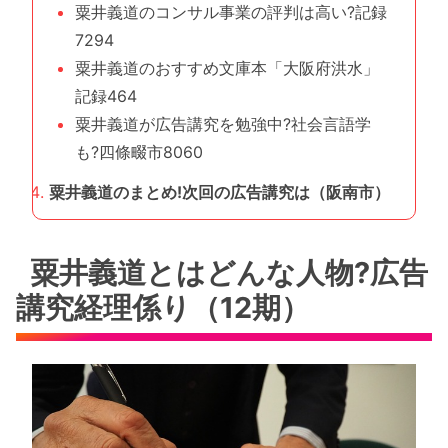
粟井義道のコンサル事業の評判は高い?記録
7294
粟井義道のおすすめ文庫本「大阪府洪水」
記録464
粟井義道が広告講究を勉強中?社会言語学
も?四條畷市8060
粟井義道のまとめ!次回の広告講究は（阪南市）
粟井義道とはどんな人物?広告
講究経理係り（12期）