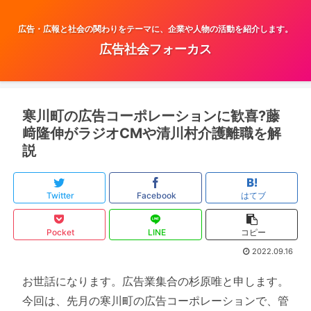
広告・広報と社会の関わりをテーマに、企業や人物の活動を紹介します。
広告社会フォーカス
寒川町の広告コーポレーションに歓喜?藤
﨑隆伸がラジオCMや清川村介護離職を解
説
Twitter
Facebook
はてブ
Pocket
LINE
コピー
2022.09.16
お世話になります。広告業集合の杉原唯と申します。
今回は、先月の寒川町の広告コーポレーションで、管