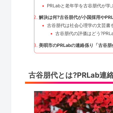
PRLabと老年学を古谷朋代が学ぶ
解決は何?古谷朋代が小国採用やPRLa
古谷朋代は社会心理学の文芸書を愛
古谷朋代の評価はどう?PRLa
美唄市のPRLabの連絡係り「古谷
古谷朋代とは?PRLab連