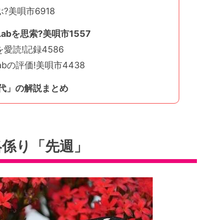
?美唄市6918
bを思索?美唄市1557
読!記録4586
bの評価!美唄市4438
朋代」の解説まとめ
絡係り「先週」