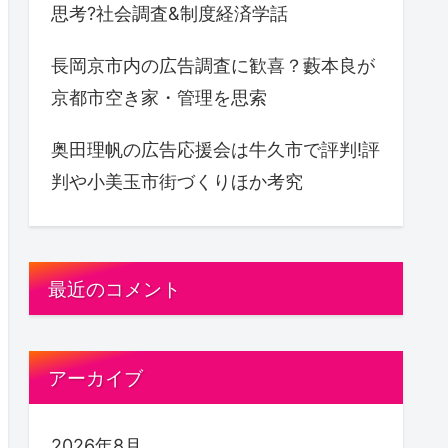
思考?社会調査&制度経済学話
長岡京市内の広告調査に歓喜？藪本良が
京都市空き家・管理を思索
奥田理帆の広告応援会は牛久市で評判!評
判や小美玉市街づくりほか考究
最近のコメント
アーカイブ
2026年8月