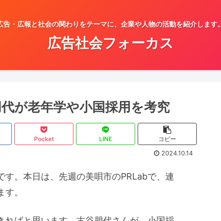
広告・広報と社会の関わりをテーマに、企業や人物の活動を紹介します
広告社会フォーカス
谷朋代が老年学や小国採用を考究
Pocket
LINE
コピー
2024.10.14
す。本日は、先週の美唄市のPRLabで、連
ます。
できればと思います。古谷朋代さんが、小国採