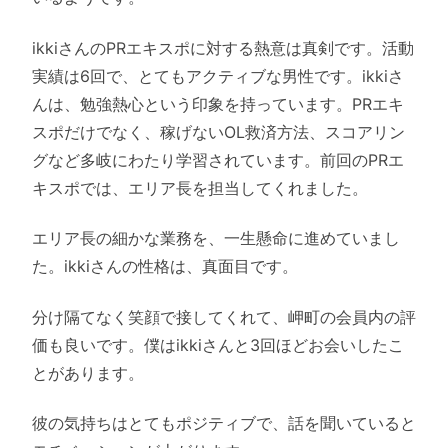
ikkiさんのPRエキスポに対する熱意は真剣です。活動
実績は6回で、とてもアクティブな男性です。ikkiさ
んは、勉強熱心という印象を持っています。PRエキ
スポだけでなく、稼げないOL救済方法、スコアリン
グなど多岐にわたり学習されています。前回のPRエ
キスポでは、エリア長を担当してくれました。
エリア長の細かな業務を、一生懸命に進めていまし
た。ikkiさんの性格は、真面目です。
分け隔てなく笑顔で接してくれて、岬町の会員内の評
価も良いです。僕はikkiさんと3回ほどお会いしたこ
とがあります。
彼の気持ちはとてもポジティブで、話を聞いていると