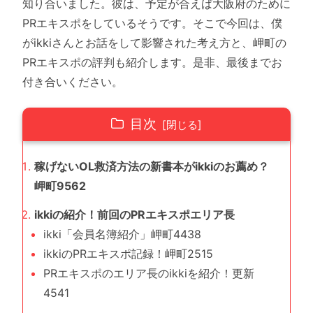
知り合いました。彼は、予定が合えば大阪府のために
PRエキスポをしているそうです。そこで今回は、僕
がikkiさんとお話をして影響された考え方と、岬町の
PRエキスポの評判も紹介します。是非、最後までお
付き合いください。
目次
稼げないOL救済方法の新書本がikkiのお薦め？
岬町9562
ikkiの紹介！前回のPRエキスポエリア長
ikki「会員名簿紹介」岬町4438
ikkiのPRエキスポ記録！岬町2515
PRエキスポのエリア長のikkiを紹介！更新
4541