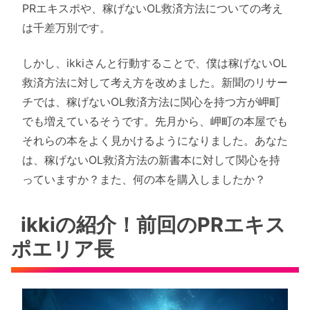
PRエキスポや、稼げないOL救済方法についての考え
は千差万別です。
しかし、ikkiさんと行動することで、僕は稼げないOL
救済方法に対して考え方を改めました。新聞のリサー
チでは、稼げないOL救済方法に関心を持つ方が岬町
でも増えているそうです。先月から、岬町の本屋でも
それらの本をよく見かけるようになりました。あなた
は、稼げないOL救済方法の新書本に対して関心を持
っていますか？また、何の本を購入しましたか？
ikkiの紹介！前回のPRエキス
ポエリア長