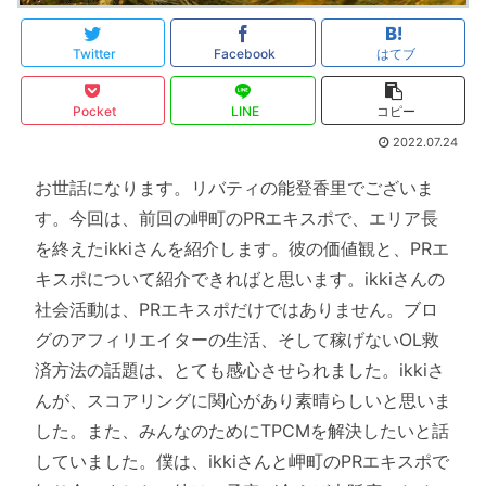
Twitter
Facebook
はてブ
Pocket
LINE
コピー
2022.07.24
お世話になります。リバティの能登香里でございま
す。今回は、前回の岬町のPRエキスポで、エリア長
を終えたikkiさんを紹介します。彼の価値観と、PRエ
キスポについて紹介できればと思います。ikkiさんの
社会活動は、PRエキスポだけではありません。ブロ
グのアフィリエイターの生活、そして稼げないOL救
済方法の話題は、とても感心させられました。ikkiさ
んが、スコアリングに関心があり素晴らしいと思いま
した。また、みんなのためにTPCMを解決したいと話
していました。僕は、ikkiさんと岬町のPRエキスポで