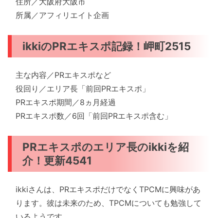
住所／大阪府大阪市
所属／アフィリエイト企画
ikkiのPRエキスポ記録！岬町2515
主な内容／PRエキスポなど
役回り／エリア長「前回PRエキスポ」
PRエキスポ期間／8ヵ月経過
PRエキスポ数／6回「前回PRエキスポ含む」
PRエキスポのエリア長のikkiを紹
介！更新4541
ikkiさんは、PRエキスポだけでなくTPCMに興味があ
ります。彼は未来のため、TPCMについても勉強して
いるようです。