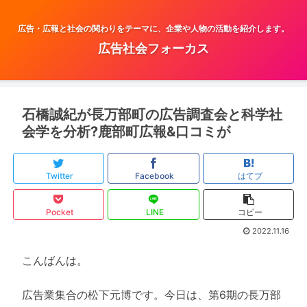
広告・広報と社会の関わりをテーマに、企業や人物の活動を紹介します。
広告社会フォーカス
石橋誠紀が長万部町の広告調査会と科学社
会学を分析?鹿部町広報&口コミが
Twitter
Facebook
はてブ
Pocket
LINE
コピー
2022.11.16
こんばんは。
広告業集合の松下元博です。今日は、第6期の長万部