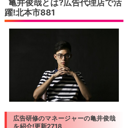
亀井俊哉とは?広告代理店で活
躍!北本市881
広告研修のマネージャーの亀井俊哉
を紹介!更新2718