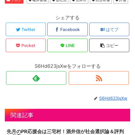
シェアする
Twitter
Facebook
はてブ
Pocket
LINE
コピー
S6Hd623jsXwをフォローする
S6Hd623jsXw
関連記事
先月のPR応援会は三宅村！酒井信が社会選択論＆評判