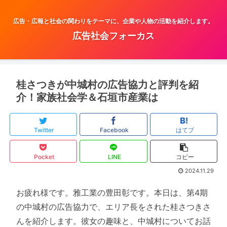
広告・広報と社会の関わりをテーマに、企業や人物の活動を紹介します。
広告社会フォーカス
桂さつきが中城村の広告協力と評判を紹
介！家族社会学＆石垣市産業は
Twitter
Facebook
はてブ
Pocket
LINE
コピー
2024.11.29
お疲れ様です。雅工業の豊田彰です。本日は、第4期
の中城村の広告協力で、エリア長をされた桂さつきさ
んを紹介します。彼女の趣味と、中城村についてお話