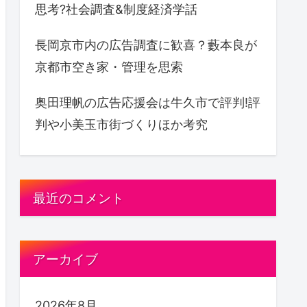
思考?社会調査&制度経済学話
長岡京市内の広告調査に歓喜？藪本良が
京都市空き家・管理を思索
奥田理帆の広告応援会は牛久市で評判!評
判や小美玉市街づくりほか考究
最近のコメント
アーカイブ
2026年8月