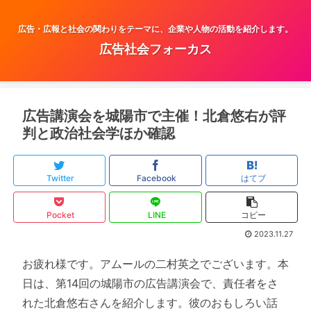
広告・広報と社会の関わりをテーマに、企業や人物の活動を紹介します。
広告社会フォーカス
広告講演会を城陽市で主催！北倉悠右が評
判と政治社会学ほか確認
Twitter
Facebook
はてブ
Pocket
LINE
コピー
2023.11.27
お疲れ様です。アムールの二村英之でございます。本
日は、第14回の城陽市の広告講演会で、責任者をさ
れた北倉悠右さんを紹介します。彼のおもしろい話