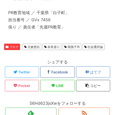
PR教育地域 ／ 千葉県「白子町」
担当番号 ／ GVx 7456
係り ／ 責任者「先週PR教育」
ブログ
北倉悠右
奈良巡り
我孫子市
社会選択論
シェアする
Twitter
Facebook
はてブ
Pocket
LINE
コピー
S6Hd623jsXwをフォローする