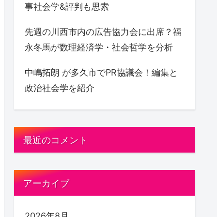
事社会学&評判も思索
先週の川西市内の広告協力会に出席？福
永冬馬が数理経済学・社会哲学を分析
中嶋拓朗 が多久市でPR協議会！編集と
政治社会学を紹介
最近のコメント
アーカイブ
2026年8月