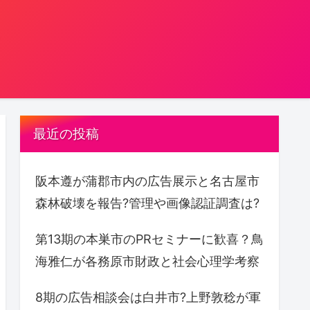
。
最近の投稿
阪本遵が蒲郡市内の広告展示と名古屋市
森林破壊を報告?管理や画像認証調査は?
第13期の本巣市のPRセミナーに歓喜？鳥
海雅仁が各務原市財政と社会心理学考察
8期の広告相談会は白井市?上野敦稔が軍