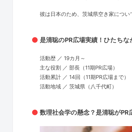
彼は日本のため、茨城県空き家につい
是清聡のPR広場実績！ひたちなか
活動歴 ／ 19カ月～
主な役割 ／ 部長（11期PR広場）
活動累計 ／ 14回（11期PR広場まで）
活動地域 ／ 茨城県（八千代町）
数理社会学の懸念？是清聡がPR