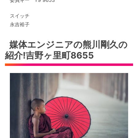
委員キー Y9 9653
スイッチ
永吉裕子
媒体エンジニアの熊川剛久の
紹介!吉野ヶ里町8655