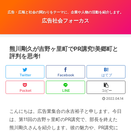
広告・広報と社会の関わりをテーマに、企業や人物の活動を紹介します。
広告社会フォーカス
熊川剛久が吉野ヶ里町でPR講究!美郷町と
評判を思考!
Twitter
Facebook
はてブ
Pocket
LINE
コピー
2022.04.14
こんにちは。広告業集合の永吉裕子と申します。今日
は、第11回の吉野ヶ里町のPR講究で、部長を終えた
熊川剛久さんを紹介します。彼の魅力や、PR講究に