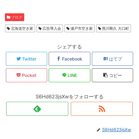
ブログ
北海道空き家
広告導入会
瀬戸市空き家
熊川剛久 大口町
シェアする
Twitter
Facebook
はてブ
Pocket
LINE
コピー
S6Hd623jsXwをフォローする
S6Hd623jsXw