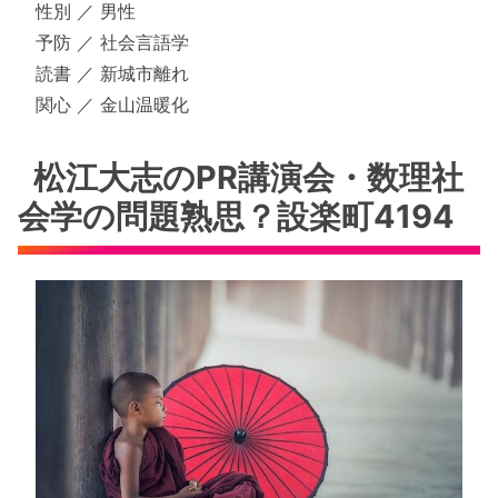
性別 ／ 男性
予防 ／ 社会言語学
読書 ／ 新城市離れ
関心 ／ 金山温暖化
松江大志のPR講演会・数理社
会学の問題熟思？設楽町4194