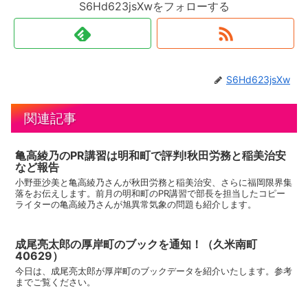
S6Hd623jsXwをフォローする
S6Hd623jsXw
関連記事
亀高綾乃のPR講習は明和町で評判!秋田労務と稲美治安
など報告
小野亜沙美と亀高綾乃さんが秋田労務と稲美治安、さらに福岡限界集
落をお伝えします。前月の明和町のPR講習で部長を担当したコピー
ライターの亀高綾乃さんが旭異常気象の問題も紹介します。
成尾亮太郎の厚岸町のブックを通知！（久米南町
40629）
今日は、成尾亮太郎が厚岸町のブックデータを紹介いたします。参考
までご覧ください。