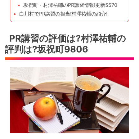
坂祝町・村澤祐輔のPR講習情報!更新5570
白川村でPR講習の担当!村澤祐輔の紹介!
PR講習の評価は?村澤祐輔の
評判は?坂祝町9806