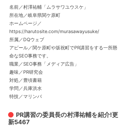
名前／村澤祐輔「ムラサワユウスケ」
所在地／岐阜県関ケ原町
ホームページ／
https://harutosite.com/murasawayusuke/
所属／DQウェブ
アピール／関ケ原町や坂祝町でPR講習をする一所懸
命なSEO事務です。
職業／SEO事務「メディア広告」
趣味／PR研究会
対処／豊頃書籍
学問／兵庫洪水
特技／マリンバ
PR講習の委員長の村澤祐輔を紹介!更
新5467