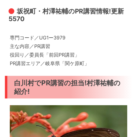
坂祝町・村澤祐輔のPR講習情報!更新
5570
専門コード／UG1ー3979
主な内容／PR講習
役回り／委員長「前回PR講習」
PR講習エリア／岐阜県「関ケ原町」
白川村でPR講習の担当!村澤祐輔の
紹介!