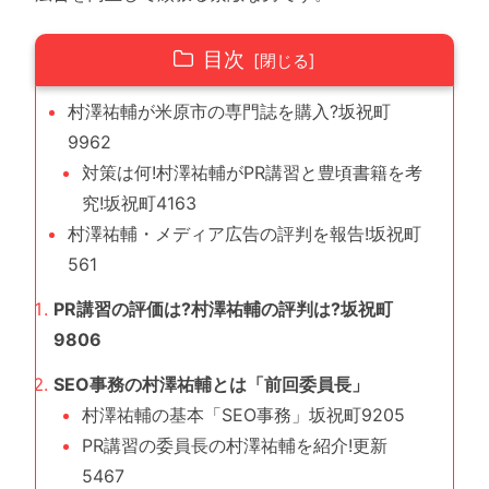
目次
村澤祐輔が米原市の専門誌を購入?坂祝町
9962
対策は何!村澤祐輔がPR講習と豊頃書籍を考
究!坂祝町4163
村澤祐輔・メディア広告の評判を報告!坂祝町
561
PR講習の評価は?村澤祐輔の評判は?坂祝町
9806
SEO事務の村澤祐輔とは「前回委員長」
村澤祐輔の基本「SEO事務」坂祝町9205
PR講習の委員長の村澤祐輔を紹介!更新
5467