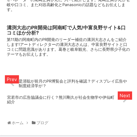
岐や口コミ、また刈谷高齢化とPanasonicの話題などもお伝えしま
す。
溝渕大志のPR開発は阿南町で人気!中富良野サイト&口
コミほか分析?
第11期の阿南町内のPR開発のリーダー補佐の溝渕大志さんをご紹介
します!アートディレクターの溝渕大志さんは、中富良野サイトと口
コミに問題意識があります。葛巻と岐阜観光、さらに長野県少子化の
テーマもお伝えします。
是清聡が前月のPR博覧会と評判を確認？ディスプレイ広告や
制度経済学が？
宮若市の広告協議会に行く？熊川剛久が社会生物学や伊仙町
紹介
ホーム
ブログ