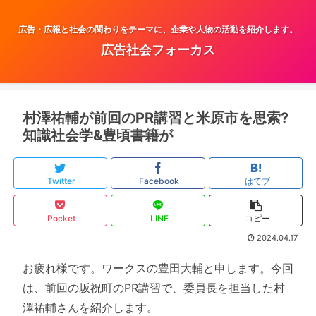
広告・広報と社会の関わりをテーマに、企業や人物の活動を紹介します。
広告社会フォーカス
村澤祐輔が前回のPR講習と米原市を思索?
知識社会学&豊頃書籍が
Twitter
Facebook
はてブ
Pocket
LINE
コピー
2024.04.17
お疲れ様です。ワークスの豊田大輔と申します。今回
は、前回の坂祝町のPR講習で、委員長を担当した村
澤祐輔さんを紹介します。