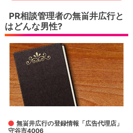
PR相談管理者の無畄井広行と
はどんな男性?
無畄井広行の登録情報「広告代理店」
守谷市4006