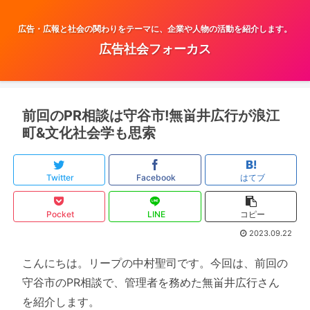
広告・広報と社会の関わりをテーマに、企業や人物の活動を紹介します。
広告社会フォーカス
前回のPR相談は守谷市!無畄井広行が浪江
町&文化社会学も思索
Twitter
Facebook
はてブ
Pocket
LINE
コピー
2023.09.22
こんにちは。リープの中村聖司です。今回は、前回の
守谷市のPR相談で、管理者を務めた無畄井広行さん
を紹介します。