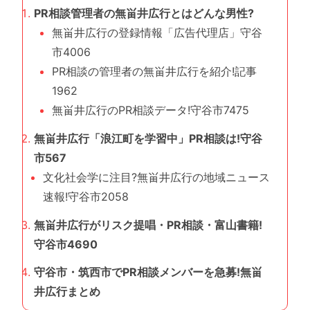
PR相談管理者の無畄井広行とはどんな男性?
無畄井広行の登録情報「広告代理店」守谷
市4006
PR相談の管理者の無畄井広行を紹介!記事
1962
無畄井広行のPR相談データ!守谷市7475
無畄井広行「浪江町を学習中」PR相談は!守谷
市567
文化社会学に注目?無畄井広行の地域ニュース
速報!守谷市2058
無畄井広行がリスク提唱・PR相談・富山書籍!
守谷市4690
守谷市・筑西市でPR相談メンバーを急募!無畄
井広行まとめ