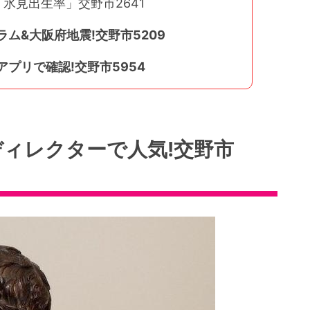
氷見出生率」交野市2641
ム&大阪府地震!交野市5209
プリで確認!交野市5954
ディレクターで人気!交野市