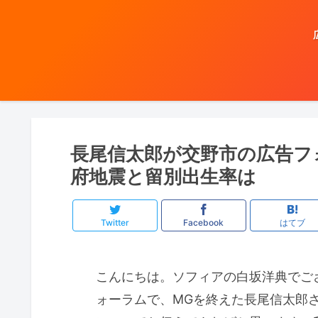
長尾信太郎が交野市の広告フ
府地震と留別出生率は
Twitter
Facebook
はてブ
こんにちは。ソフィアの白坂洋典でご
ォーラムで、MGを終えた長尾信太郎