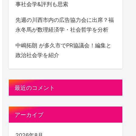
事社会学&評判も思索
先週の川西市内の広告協力会に出席？福
永冬馬が数理経済学・社会哲学を分析
中嶋拓朗 が多久市でPR協議会！編集と
政治社会学を紹介
最近のコメント
アーカイブ
2026年8月