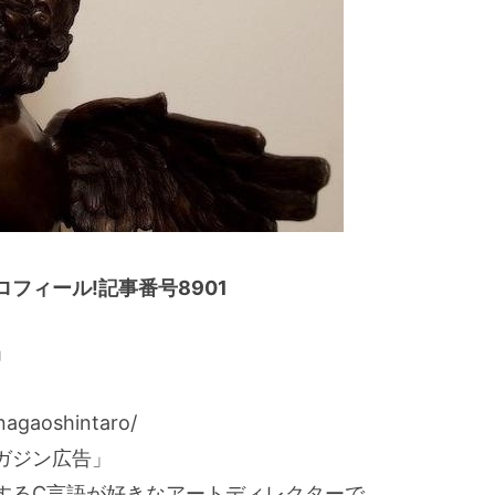
フィール!記事番号8901
」
agaoshintaro/
ガジン広告」
するC言語が好きなアートディレクターで