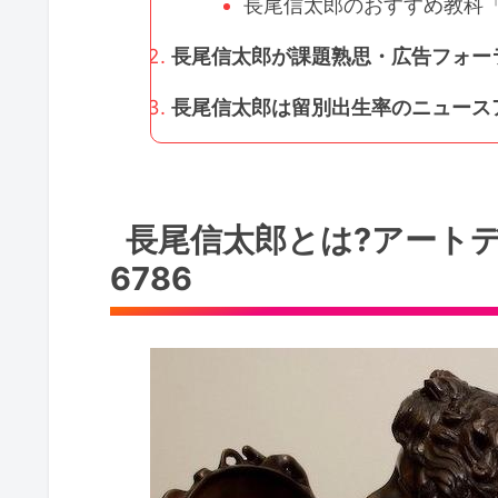
長尾信太郎のおすすめ教科「
長尾信太郎が課題熟思・広告フォーラ
長尾信太郎は留別出生率のニュースア
長尾信太郎とは?アート
6786