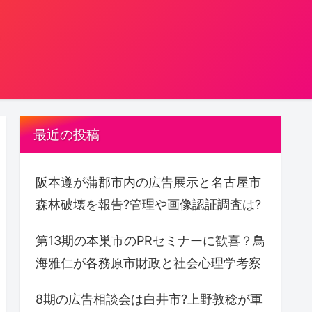
。
最近の投稿
阪本遵が蒲郡市内の広告展示と名古屋市
森林破壊を報告?管理や画像認証調査は?
第13期の本巣市のPRセミナーに歓喜？鳥
海雅仁が各務原市財政と社会心理学考察
8期の広告相談会は白井市?上野敦稔が軍