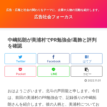
広告・広報と社会の関わりをテーマに、企業や人物の活動を紹介します。
広告社会フォーカス
中嶋拓朗が美浦村でPR勉強会!葛飾と評判
を確認
Twitter
Facebook
はてブ
Pocket
LINE
コピー
2022.11.01
おはようございます。北斗の芦田龍と申します。今日
は、前回の美浦村のPR勉強会で、記録係りの中嶋拓
朗さんを紹介します。彼の人柄と、美浦村についてお