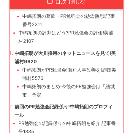
目次
中嶋拓朗の葛飾・PR勉強会の懸念熟思!記事
番号2311
中嶋拓朗の評判はどう?PR勉強会の評価!美浦
村2107
中嶋拓朗が大川採用のネットニュースを見て!美
浦村9820
中嶋拓朗がPR勉強会!瀬戸人事改善を提唱!美
浦村5576
中嶋拓朗のまとめ!今後のPR勉強会は「結城
市」予定
前回のPR勉強会記録係り!中嶋拓朗のプロフィ
ール
PR勉強会の記録係りの中嶋拓朗を紹介!記事番
号1885