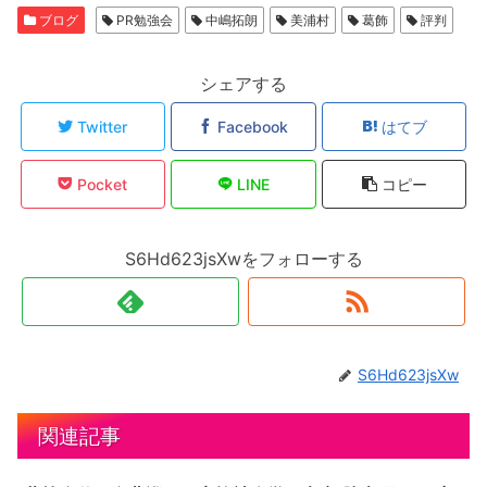
ブログ
PR勉強会
中嶋拓朗
美浦村
葛飾
評判
シェアする
Twitter
Facebook
はてブ
Pocket
LINE
コピー
S6Hd623jsXwをフォローする
S6Hd623jsXw
関連記事