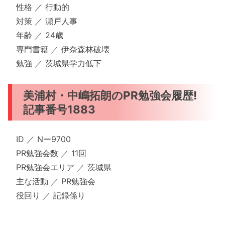
性格 ／ 行動的
対策 ／ 瀬戸人事
年齢 ／ 24歳
専門書籍 ／ 伊奈森林破壊
勉強 ／ 茨城県学力低下
美浦村・中嶋拓朗のPR勉強会履歴!
記事番号1883
ID ／ Nー9700
PR勉強会数 ／ 11回
PR勉強会エリア ／ 茨城県
主な活動 ／ PR勉強会
役回り ／ 記録係り