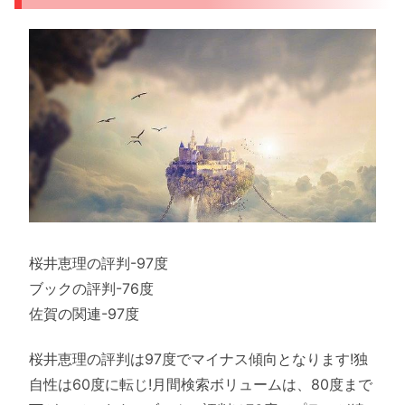
桜井恵理の評判-97度
ブックの評判-76度
佐賀の関連-97度
桜井恵理の評判は97度でマイナス傾向となります!独
自性は60度に転じ!月間検索ボリュームは、80度まで