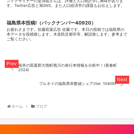
ンドデザイナーの是清聡さんは、評価と人口統計学に興味がありま
す。Twitter広告と旭SNS、また人口経済学の課題もお伝えします。
福島県本投稿!（バックナンバー40920）
お疲れさまです。佐藤双葉広告 佐藤です。本日の投稿では福島県の
本データを投稿致します。木造防災都市等、解説致します。参考まで
ご覧ください。
桜井の双葉郡大熊町熊川の単行本情報を分析中！(香春町
2024)
ブルネイの福島県本数値シェア(Ver. 10409)
ホーム
ブログ