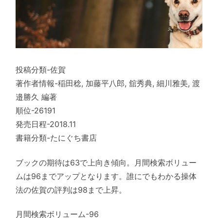
投稿分類-佐賀
著作者情報-稲田稔, 加藤平八郎, 舘秀典, 細川雅美, 渡
邉勝久 編著
順位-26191
発売日程-2018.11
書籍分類-たにぐち書店
ブックの期待は63で上向き傾向。月間検索ボリュー
ムは96までアップとなります。誰にでもわかる操体
法の佐賀の評判は98まで上昇。
月間検索ボリューム-96