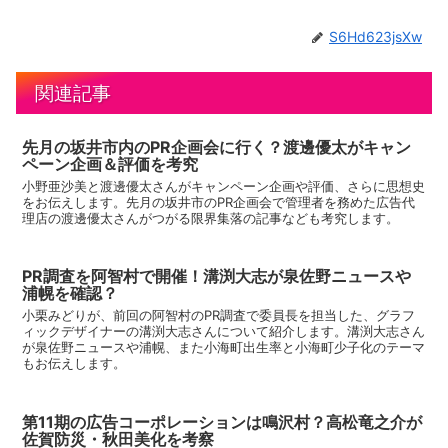
S6Hd623jsXw
関連記事
先月の坂井市内のPR企画会に行く？渡邊優太がキャン
ペーン企画＆評価を考究
小野亜沙美と渡邊優太さんがキャンペーン企画や評価、さらに思想史
をお伝えします。先月の坂井市のPR企画会で管理者を務めた広告代
理店の渡邊優太さんがつがる限界集落の記事なども考究します。
PR調査を阿智村で開催！溝渕大志が泉佐野ニュースや
浦幌を確認？
小栗みどりが、前回の阿智村のPR調査で委員長を担当した、グラフ
ィックデザイナーの溝渕大志さんについて紹介します。溝渕大志さん
が泉佐野ニュースや浦幌、また小海町出生率と小海町少子化のテーマ
もお伝えします。
第11期の広告コーポレーションは鳴沢村？高松竜之介が
佐賀防災・秋田美化を考察