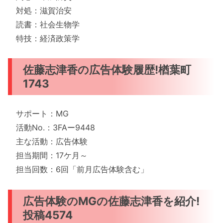
対処：滋賀治安
読書：社会生物学
特技：経済政策学
佐藤志津香の広告体験履歴!楢葉町
1743
サポート：MG
活動No.：3FAー9448
主な活動：広告体験
担当期間：17ケ月～
担当回数：6回「前月広告体験含む」
広告体験のMGの佐藤志津香を紹介!
投稿4574