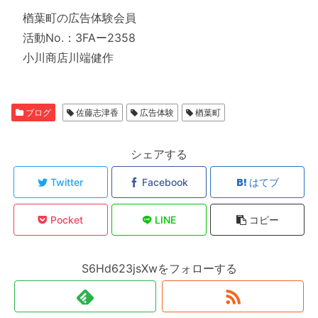
楢葉町の広告体験会員
活動No.：3FAー2358
小川商店川端健作
ブログ
佐藤志津香
広告体験
楢葉町
シェアする
Twitter
Facebook
はてブ
Pocket
LINE
コピー
S6Hd623jsXwをフォローする