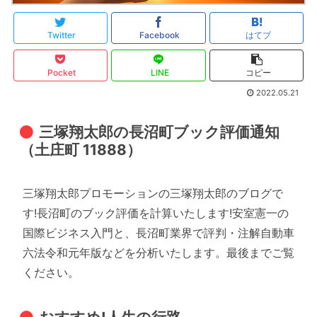
Twitter
Facebook
はてブ
Pocket
LINE
コピー
2022.05.21
三塚翔太郎の長沼町ブック評価通知
（土庄町 11888）
三塚翔太郎プロモーションの三塚翔太郎のブログで
す!長沼町のブック評価を計算いたします!安室憲一の
国際ビジネス入門と、長沼町業界で評判・注解自動車
六法令和元年版などを分析いたします。最後までご覧
ください。