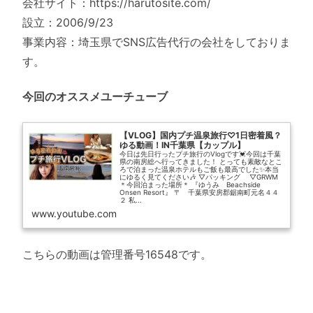
会社サイト：https://harutosite.com/
設立：2006/9/23
事業内容：埼玉県でSNS広告代行の会社をしておりま
す。
今回のオススメユーチューブ
【VLOG】国内プチ温泉旅行♡1日密着風？
ゆる動画！IN千葉県【カップル】
今日は先日行ったプチ旅行のVlogです💓今回は千葉
県の南房総へ行ってきました！ とっても素敵なとこ
ろで泊まった温泉ホテルもご飯も最高でした✨本当
にゆるく見てください🎶 ▽パッキング ▽GRWM
＊今回泊まった場所＊ 『ゆうみ Beachside
Onsen Resort』 〒 千葉県安房郡鋸南町元名４４
２ 私...
www.youtube.com
こちらの動画は管理番号16548です。