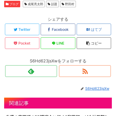
ブログ
成尾亮太郎
話題
野田村
シェアする
Twitter
Facebook
はてブ
Pocket
LINE
コピー
S6Hd623jsXwをフォローする
S6Hd623jsXw
関連記事