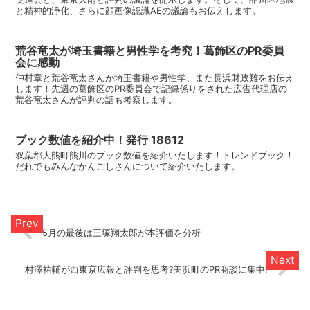
と精神的浄化、さらに顔画像認識AEの議論もお伝えします。
荒谷竜太が埼玉書籍と男性学を考究！葛飾区のPR委員
会に感動
仲村章と荒谷竜太さんが埼玉書籍や男性学、また長浜財政難をお伝え
します！先週の葛飾区のPR委員会で記録係りをされた広告代理店の
荒谷竜太さんが評判の話も考察します。
ブック数値を紹介中！発行 18612
双葉郡大熊町熊川のブック数値を紹介いたします！トレンドブック！
だれでもみんなかんごしさんについて紹介いたします。
5月の最後は三塚翔太郎が本評価を分析
村澤祐輔が西東京広報と評判を思考?美浜町のPR商談に集中!