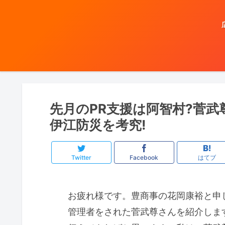
先月のPR支援は阿智村?菅
伊江防災を考究!
Twitter
Facebook
はてブ
お疲れ様です。豊商事の花岡康裕と申
管理者をされた菅武尊さんを紹介しま