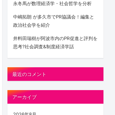
永冬馬が数理経済学・社会哲学を分析
中嶋拓朗 が多久市でPR協議会！編集と
政治社会学を紹介
井料田瑞樹が阿波市内のPR促進と評判を
思考?社会調査&制度経済学話
最近のコメント
アーカイブ
2026年8月