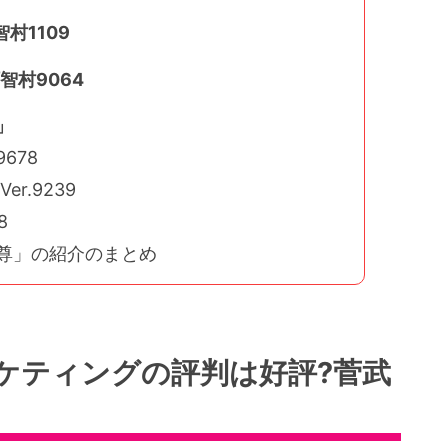
村1109
智村9064
」
678
r.9239
8
武尊」の紹介のまとめ
ケティングの評判は好評?菅武