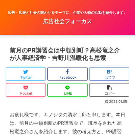
広告・広報と社会の関わりをテーマに、企業や人物の活動を紹介します。
広告社会フォーカス
前月のPR講習会は中頓別町？高松竜之介
が人事経済学・吉野川温暖化も思索
Twitter
Facebook
はてブ
Pocket
LINE
コピー
2023.01.05
お疲れ様です。キノシタの清水二郎と申します。本日
は、前月の中頓別町のPR講習会で、班長をされた高
松竜之介さんを紹介します。彼の考え方と、PR講習