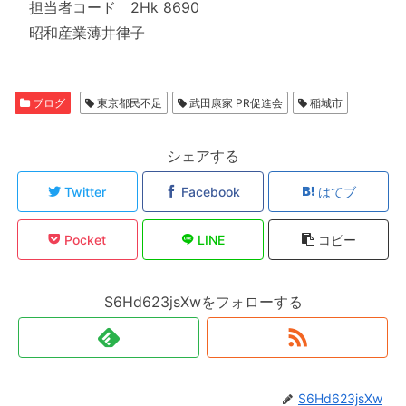
担当者コード 2Hk 8690
昭和産業薄井律子
ブログ
東京都民不足
武田康家 PR促進会
稲城市
シェアする
Twitter
Facebook
はてブ
Pocket
LINE
コピー
S6Hd623jsXwをフォローする
S6Hd623jsXw