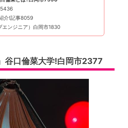
436
介!記事8059
エンジニア）白岡市1830
谷口倫菜大学!白岡市2377