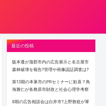
。
最近の投稿
阪本遵が蒲郡市内の広告展示と名古屋市
森林破壊を報告?管理や画像認証調査は?
第13期の本巣市のPRセミナーに歓喜？鳥
海雅仁が各務原市財政と社会心理学考察
8期の広告相談会は白井市?上野敦稔が軍