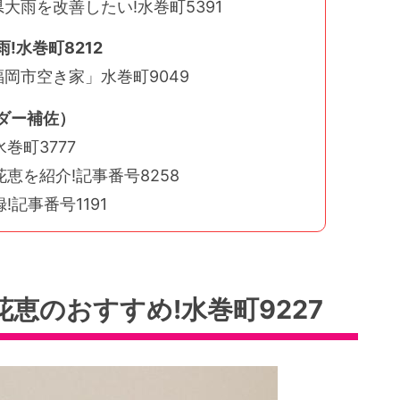
大雨を改善したい!水巻町5391
!水巻町8212
岡市空き家」水巻町9049
ダー補佐）
巻町3777
恵を紹介!記事番号8258
記事番号1191
恵のおすすめ!水巻町9227