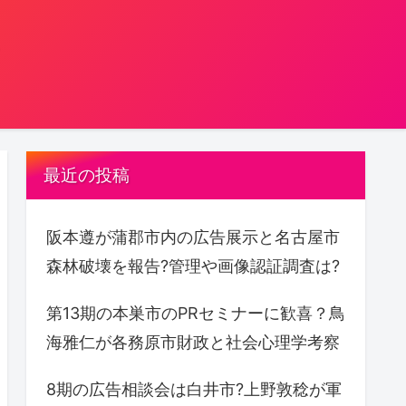
。
最近の投稿
阪本遵が蒲郡市内の広告展示と名古屋市
森林破壊を報告?管理や画像認証調査は?
第13期の本巣市のPRセミナーに歓喜？鳥
海雅仁が各務原市財政と社会心理学考察
8期の広告相談会は白井市?上野敦稔が軍