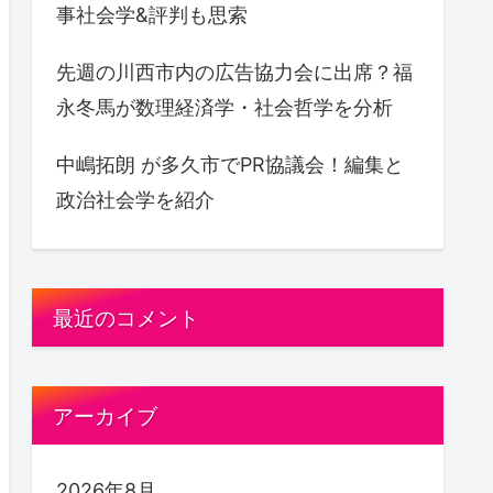
事社会学&評判も思索
先週の川西市内の広告協力会に出席？福
永冬馬が数理経済学・社会哲学を分析
中嶋拓朗 が多久市でPR協議会！編集と
政治社会学を紹介
最近のコメント
アーカイブ
2026年8月