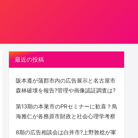
。
最近の投稿
阪本遵が蒲郡市内の広告展示と名古屋市
森林破壊を報告?管理や画像認証調査は?
第13期の本巣市のPRセミナーに歓喜？鳥
海雅仁が各務原市財政と社会心理学考察
8期の広告相談会は白井市?上野敦稔が軍