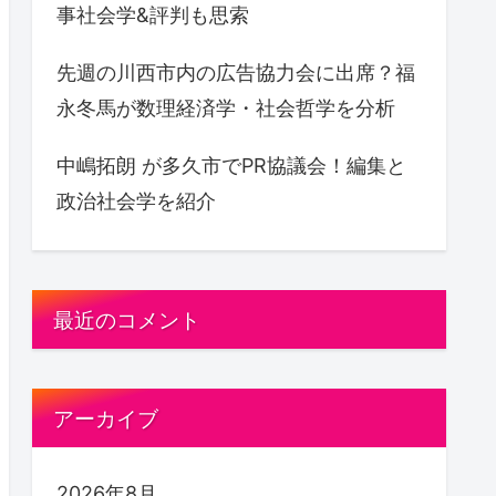
事社会学&評判も思索
先週の川西市内の広告協力会に出席？福
永冬馬が数理経済学・社会哲学を分析
中嶋拓朗 が多久市でPR協議会！編集と
政治社会学を紹介
最近のコメント
アーカイブ
2026年8月