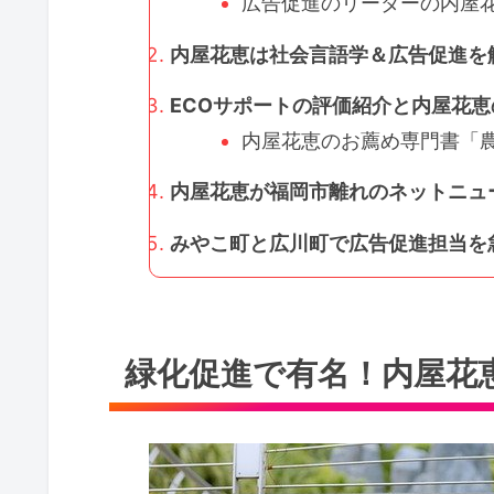
広告促進のリーダーの内屋花
内屋花恵は社会言語学＆広告促進を解
ECOサポートの評価紹介と内屋花恵
内屋花恵のお薦め専門書「農
内屋花恵が福岡市離れのネットニュー
みやこ町と広川町で広告促進担当を
緑化促進で有名！内屋花恵