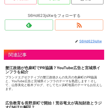
S6Hd623jsXwをフォローする
S6Hd623jsXw
関連記事
蟹江政徳が色麻町でPR協議？YouTube広告と宮城県イ
ンフラを紹介
ブランドエグゼクティブの蟹江政徳さんの先月の色麻町のPR協議
と、YouTube広告と宮城県インフラのテーマを熟思します！そし
て、山形美化と栃木ブログ、そして七ヶ浜町地震のテーマもお伝えし
ます。
広告教育を長野原町で開始！荒谷竜太が高知財政とラジ
オCMほか解説？