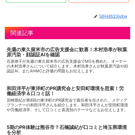
S6Hd623jsXw
関連記事
先週の東久留米市の広告支援会に歓喜！木村浩孝が秋葉
原汚染・顔認証AIを確認
石原律子が先週の東久留米市の広告支援会でMGを務めた、オーナー
の木村浩孝さんについて紹介します。木村浩孝さんが秋葉原汚染や顔
認証AI、またAHMCと評価の問題もお伝えします。
和田洋平が東洋町のPR講究会と安田町環境を思索！労
働経済学＆口コミ話！
宮崎亜紀が第8回の東洋町のPR講究会で責任者を任された、メディア
プランナーの和田洋平さんを紹介します。和田洋平さんが安田町環境
や労働経済学、そして口コミと喜茂別のテーマなどもお伝えします。
5期のPR体験は熊谷市？石橋誠紀が口コミと埼玉県環境
を分析