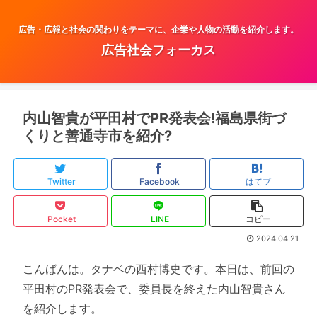
広告・広報と社会の関わりをテーマに、企業や人物の活動を紹介します。
広告社会フォーカス
内山智貴が平田村でPR発表会!福島県街づ
くりと善通寺市を紹介?
Twitter
Facebook
はてブ
Pocket
LINE
コピー
2024.04.21
こんばんは。タナベの西村博史です。本日は、前回の
平田村のPR発表会で、委員長を終えた内山智貴さん
を紹介します。