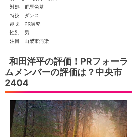
対処：群馬労基
特技：ダンス
趣味：PR講究
性別：男
注目：山梨市汚染
和田洋平の評価！PRフォーラ
ムメンバーの評価は？中央市
2404