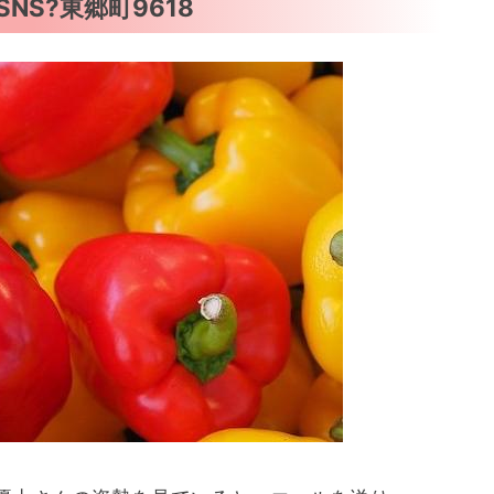
S?東郷町9618