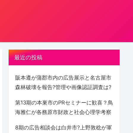
。
最近の投稿
阪本遵が蒲郡市内の広告展示と名古屋市
森林破壊を報告?管理や画像認証調査は?
第13期の本巣市のPRセミナーに歓喜？鳥
海雅仁が各務原市財政と社会心理学考察
8期の広告相談会は白井市?上野敦稔が軍