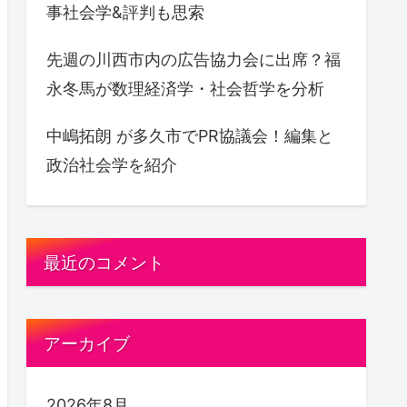
事社会学&評判も思索
先週の川西市内の広告協力会に出席？福
永冬馬が数理経済学・社会哲学を分析
中嶋拓朗 が多久市でPR協議会！編集と
政治社会学を紹介
最近のコメント
アーカイブ
2026年8月