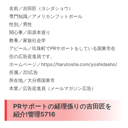
名前／吉田匠（ヨシダショウ）
専門知識／アメリカンフットボール
性別／男性
関心事／田原本巡り
教養／家族社会学
アピール／玖珠町でPRサポートをしている国東市在
住の広告促進員です。
ホームページ／https://harutosite.com/yoshidasho/
所属／ZO広告
所在地／大分県国東市
本業／広告促進員（メールマガジン広告）
PRサポートの経理係りの吉田匠を
紹介!管理5716