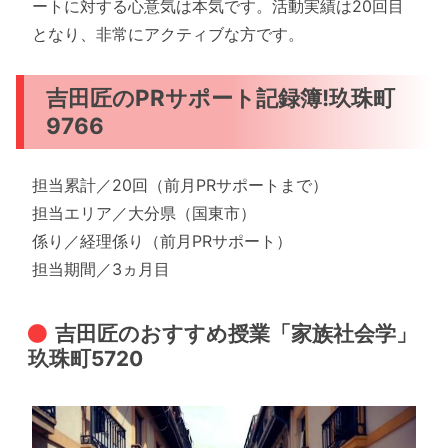
ートに対する心意気は本気です。活動実績は20回目
となり、非常にアクティブな方です。
吉田匠のPRサポート記録簿!玖珠町
9766
担当累計／20回（前月PRサポートまで）
担当エリア／大分県（国東市）
係り／経理係り（前月PRサポート）
担当期間／3ヵ月目
吉田匠のおすすめ授業「家族社会学」
玖珠町5720