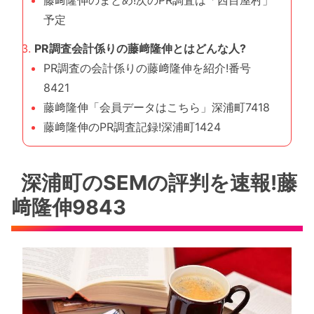
予定
PR調査会計係りの藤﨑隆伸とはどんな人?
PR調査の会計係りの藤﨑隆伸を紹介!番号
8421
藤﨑隆伸「会員データはこちら」深浦町7418
藤﨑隆伸のPR調査記録!深浦町1424
深浦町のSEMの評判を速報!藤
﨑隆伸9843