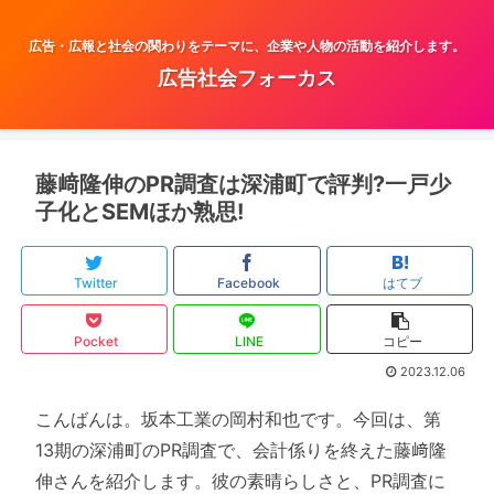
広告・広報と社会の関わりをテーマに、企業や人物の活動を紹介します。
広告社会フォーカス
藤﨑隆伸のPR調査は深浦町で評判?一戸少
子化とSEMほか熟思!
Twitter
Facebook
はてブ
Pocket
LINE
コピー
2023.12.06
こんばんは。坂本工業の岡村和也です。今回は、第
13期の深浦町のPR調査で、会計係りを終えた藤﨑隆
伸さんを紹介します。彼の素晴らしさと、PR調査に