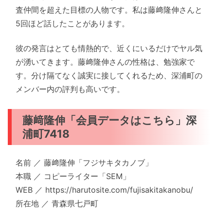
査仲間を超えた目標の人物です。私は藤﨑隆伸さんと
5回ほど話したことがあります。
彼の発言はとても情熱的で、近くにいるだけでヤル気
が湧いてきます。藤﨑隆伸さんの性格は、勉強家で
す。分け隔てなく誠実に接してくれるため、深浦町の
メンバー内の評判も高いです。
藤﨑隆伸「会員データはこちら」深
浦町7418
名前 ／ 藤﨑隆伸「フジサキタカノブ」
本職 ／ コピーライター「SEM」
WEB ／ https://harutosite.com/fujisakitakanobu/
所在地 ／ 青森県七戸町