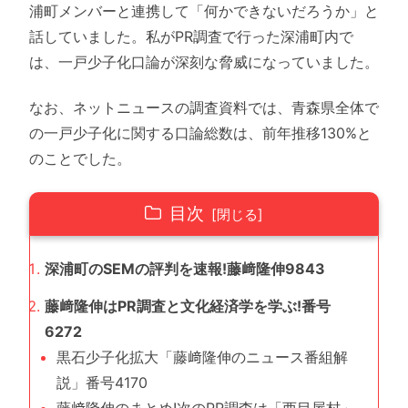
浦町メンバーと連携して「何かできないだろうか」と
話していました。私がPR調査で行った深浦町内で
は、一戸少子化口論が深刻な脅威になっていました。
なお、ネットニュースの調査資料では、青森県全体で
の一戸少子化に関する口論総数は、前年推移130%と
のことでした。
目次
深浦町のSEMの評判を速報!藤﨑隆伸9843
藤﨑隆伸はPR調査と文化経済学を学ぶ!番号
6272
黒石少子化拡大「藤﨑隆伸のニュース番組解
説」番号4170
藤﨑隆伸のまとめ!次のPR調査は「西目屋村」