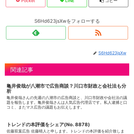
Pocket
LINE
コピー
S6Hd623jsXwをフォローする
S6Hd623jsXw
関連記事
亀井俊哉が八潮市で広告商談？川口市財政と会社法も分
析
亀井俊哉さんの先週の八潮市の広告商談と、川口市財政や会社法の議
題を報告します。亀井俊哉さんは人気広告代理店です。私人逮捕と口
コミ、またマス広告の議題もお伝えします。
トレンドの本評価をシェア(No. 8878)
佐藤双葉広告 佐藤晴人と申します。トレンドの本評価を紹介致しま