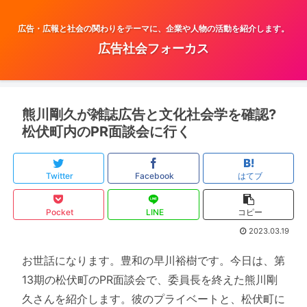
広告・広報と社会の関わりをテーマに、企業や人物の活動を紹介します。
広告社会フォーカス
熊川剛久が雑誌広告と文化社会学を確認?
松伏町内のPR面談会に行く
Twitter
Facebook
はてブ
Pocket
LINE
コピー
2023.03.19
お世話になります。豊和の早川裕樹です。今日は、第
13期の松伏町のPR面談会で、委員長を終えた熊川剛
久さんを紹介します。彼のプライベートと、松伏町に