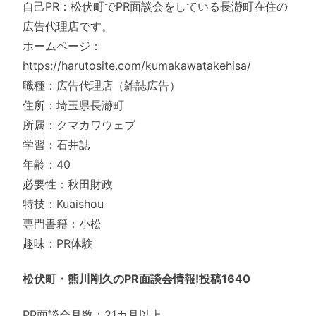
自己PR：松伏町でPR面談会をしている長瀞町在住の
広告代理店です。
ホームページ：
https://harutosite.com/kumakawatakehisa/
職種：広告代理店（雑誌広告）
住所：埼玉県長瀞町
所属：クマカワウェブ
学習：石井誌
年齢：40
必要性：秋田財政
特技：Kuaishou
専門書籍：小松
趣味：PR体験
松伏町・熊川剛久のPR面談会情報!投稿1640
PR面談会月数：21カ月以上