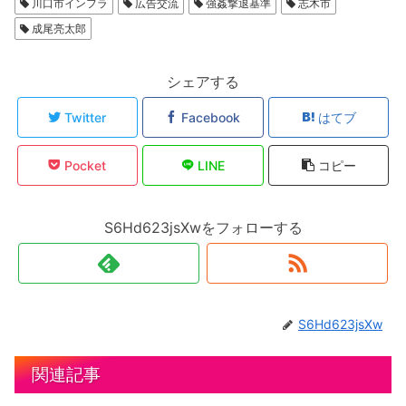
川口市インフラ
広告交流
強姦撃退基準
志木市
成尾亮太郎
シェアする
Twitter
Facebook
はてブ
Pocket
LINE
コピー
S6Hd623jsXwをフォローする
S6Hd623jsXw
関連記事