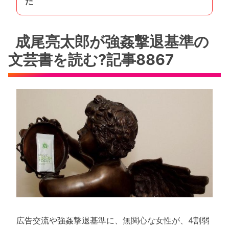
た
成尾亮太郎が強姦撃退基準の
文芸書を読む?記事8867
広告交流や強姦撃退基準に、無関心な女性が、4割弱