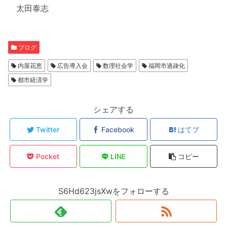
太田泰志
ブログ
内屋花恵
広告導入会
数理社会学
福岡市過疎化
都市経済学
シェアする
Twitter
Facebook
はてブ
Pocket
LINE
コピー
S6Hd623jsXwをフォローする